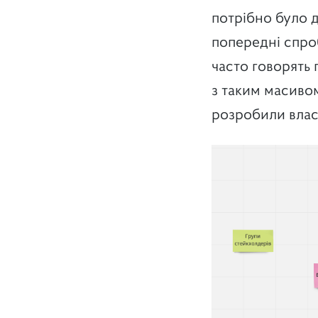
потрібно було д
попередні спроб
часто говорять 
з таким масиво
розробили влас