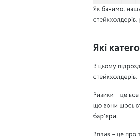
Як бачимо, наша
стейкхолдерів, 
Які катег
В цьому підрозд
стейкхолдерів.
Ризики – це все
що вони щось втр
бар’єри.
Вплив – це про 