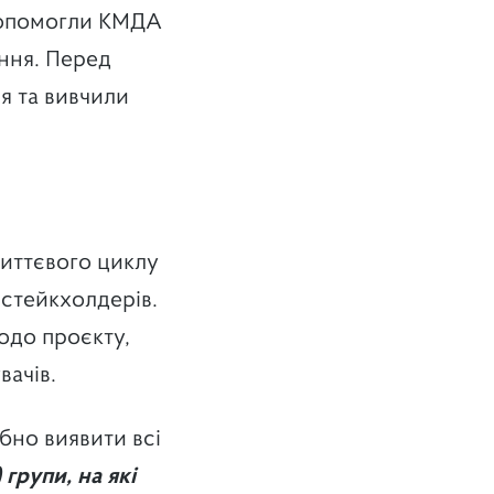
 допомогли КМДА
ння. Перед
я та вивчили
:
життєвого циклу
 стейкхолдерів.
одо проєкту,
вачів.
ібно виявити всі
групи, на які