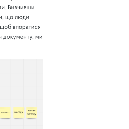
ими. Вивчивши
ли, що люди
, щоб впоратися
я документу, ми