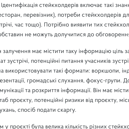
Ідентифікація стейкхолдерів включає такі знан
ресторан, перевізник), потреби стейкхолдерів д
трічі, час тощо). Потрібно виявити тих стейкхолд
обставин не можуть долучитися до обговоренн
н залучення має містити таку інформацію ціль з
т зустрічі, потенційні питання учасників зустрі
а використовувати такі формати: воркшопи, інд
резентації, громадські слухання, фокус-групи. 
мунікації та розкриття інформації. Він має міс
таб проєкту, потенційні ризики від проєкту, міс
хань, спосіб подати скаргу.
у проєкті була велика кількість різних стейкхо