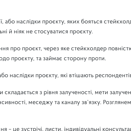
дії, або наслідки проєкту, яких бояться стейкхо
ьні й ніяк не стосуватися проєкту.
ння про проєкт, через яке стейкхолдер повніст
одо проєкту, та займає сторону проти.
ї або наслідки проєкту, які втішають респонденті
и складається з рівня залученості, мети залуче
нсивності, меседжу та каналу зв’язку. Розглянемо
 – це зустрічі, листи, індивідуальні консультац