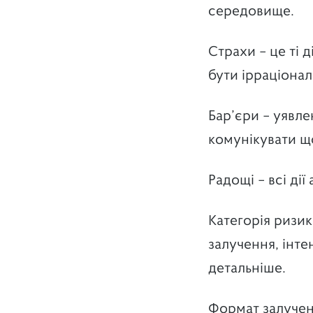
середовище.
Страхи – це ті 
бути ірраціонал
Бар’єри – уявле
комунікувати щ
Радощі – всі ді
Категорія ризик
залучення, інте
детальніше.
Формат залучення