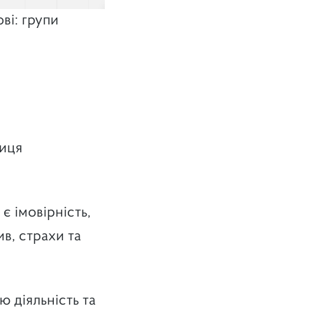
ві: групи
риця
є імовірність,
ив, страхи та
ю діяльність та