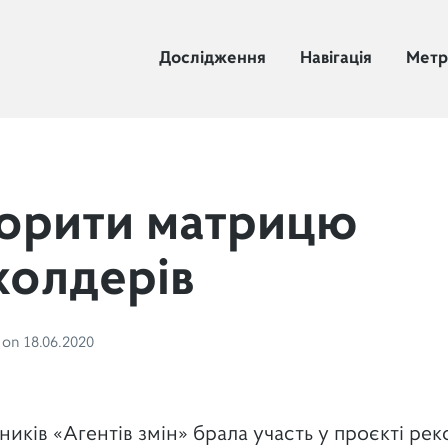
Дослідження
Навігація
Мет
ворити матрицю
холдерів
o
on
18.06.2020
иків «Агентів змін» брала участь у проєкті рек