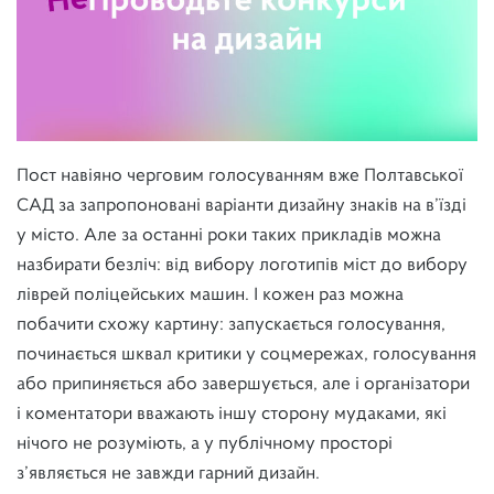
Пост навіяно черговим голосуванням вже Полтавської
САД за запропоновані варіанти дизайну знаків на в’їзді
у місто. Але за останні роки таких прикладів можна
назбирати безліч: від вибору логотипів міст до вибору
ліврей поліцейських машин. І кожен раз можна
побачити схожу картину: запускається голосування,
починається шквал критики у соцмережах, голосування
або припиняється або завершується, але і організатори
і коментатори вважають іншу сторону мудаками, які
нічого не розуміють, а у публічному просторі
з’являється не завжди гарний дизайн.