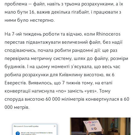
проблема — файл, навіть з трьома розрахунками, а їх
мало бути 16, важив декілька гігабайт, і працювати з
ними було нестерпно.
На 7-ий тиждень роботи та відчаю, коли Rhinoceros
перестав підвантажувати величезний файл, без надії
сподіваючись, почала робити рандомні дії: ще раз
перевірила метричну систему, шлях до файлу, розміри
будинків. І на цьому моменті з’ясувала, що весь час
робила розрахунки для Київмлину висотою, як 6
Еверестів. Виявилось, що 7 тижнів тому, на етапі
конвертації натиснула «no» замість «yes». Тому
споруда висотою 60 000 міліметрів конвертнулася в 60
000 метрів.