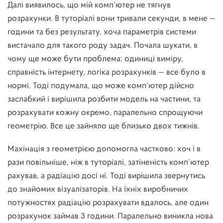
Далі виявилось, що мій комп’ютер не тягнув
розрахунки. В туторіалі вони тривали секунди, в мене —
години та без результату, хоча параметрів системи
вистачало для такого роду задач. Почала шукати, в
чому ще може бути проблема: одиниці виміру,
справність інтернету, логіка розрахунків — все було в
нормі. Тоді подумала, що може комп’ютер дійсно
заслабкий і вирішила розбити модель на частини, та
розрахувати кожну окремо, паралельно спрощуючи
геометрію. Все це зайняло ще близько двох тижнів.
Махінація з геометрією допомогла частково: хоч і в
рази повільніше, ніж в туторіалі, затіненість комп’ютер
рахував, а радіацію досі ні. Тоді вирішила звернутись
до знайомих візуалізаторів. На їхніх виробничих
потужностях радіацію розрахувати вдалось, але один
розрахунок займав 3 години. Паралельно виникла нова