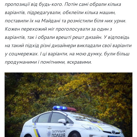
пропозиції від будь-кого. Потім самі обрали кілька
варіантів, підредагували, обклеїли кілька машин,
поставили їх на Майдані та розмістили біля них урни.
Кожен перехожий міг проголосувати за один з
варіантів, так і обрали врешті решт дизайн. У відповідь
на такий підхід різні дизайнери викладали свої варіанти
у соцмережах. І ці варіанти, на мою думку, були більш
продуманими і помітними, яскравими.