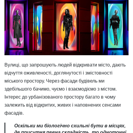
Вулиці, що запрошують людей відкривати місто, дають
відчуття оживленості, доглянутості і змістовності
міського простору. Через фасади будівель ми
здебільшого бачимо, чуємо і взаємодіємо з містом.
Інтерес до урбанізованого простору багато в чому
залежить від відкритих, живих і наповнених сенсами
фасадів.
Оскільки ми біологічно схильні бути в місцях,
де присутня певна складність, то однотонні,