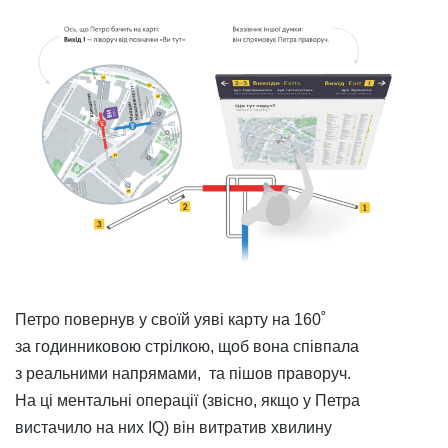
Петро повернув у своїй уяві карту на 160˚
за годинниковою стрілкою, щоб вона співпала
з реальними напрямами, та пішов праворуч.
На ці ментальні операції (звісно, якщо у Петра
вистачило на них IQ) він витратив хвилину