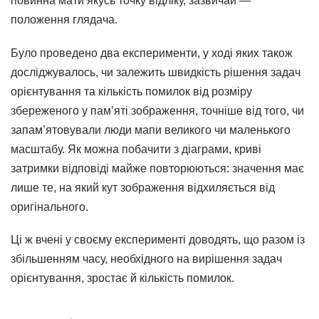
повинна мати якусь точку відліку, зазвичай —
положення глядача.
Було проведено два експерименти, у ході яких також
досліджувалось, чи залежить швидкість рішення задач
орієнтування та кількість помилок від розміру
збереженого у пам’яті зображення, точніше від того, чи
запам’ятовували люди мапи великого чи маленького
масштабу. Як можна побачити з діаграми, криві
затримки відповіді майже повторюються: значення має
лише те, на який кут зображення відхиляється від
оригінального.
Ці ж вчені у своєму експерименті доводять, що разом із
збільшенням часу, необхідного на вирішення задач
орієнтування, зростає й кількість помилок.