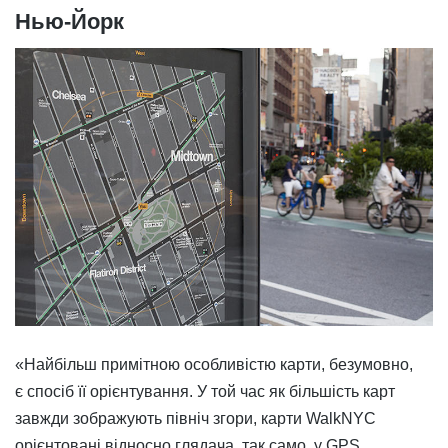
Нью-Йорк
«Найбільш примітною особливістю карти, безумовно,
є спосіб її орієнтування. У той час як більшість карт
завжди зображують північ згори, карти WalkNYC
орієнтовані відносно глядача, так само, у GPS