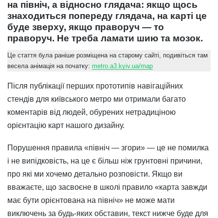
на північ, а відносно глядача: якщо щось
знаходиться попереду глядача, на карті це
буде зверху, якщо праворуч — то
праворуч. Не треба ламати шию та мозок.
Це стаття була раніше розміщена на старому сайті, подивіться там
весела анімація на початку:
metro.a3.kyiv.ua/map
Після публікації перших прототипів навігаційних
стендів для київського метро ми отримали багато
коментарів від людей, обурених нетрадиціною
орієнтацію карт нашого дизайну.
Порушення правила «північ — згори» — це не помилка
і не випідковість, на це є більш ніж грунтовні причини,
про які ми хочемо детально розповісти. Якщо ви
вважаєте, що засвоєне в школі правило «карта завжди
має бути орієнтована на північ» не може мати
виключень за будь-яких обставин, текст нижче буде для