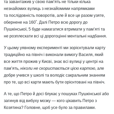
та завантажив у свою пам’ять не тільки кілька
незнайомих вулиць з незнайомими напрямками
та послідовність поворотів, але й все це разом узяте,
обернене на 160˚. Далі Петро всю дорогу до
Пушкінської, 5 буде намагатися втримати у пам’яті та
не розплескати всі ці дорогоцінні ментальні надбання.
У цьому уявному експерименті ми зорієнтували карту
традиційно на північ і виконали вимогу Василя, який
все життя прожив у Києві, знає всі вулиці у центрі на
пам’ять,
ніколи не скористається цією картою
, але
добре учився у школі та володіє сакральним знанням
про те, що всі карти мають бути орієнтовані на північ.
А те, що Петро й досі блукає у пошуках Пушкінської або
загинув від вибуху мозку — кого цікавить Петро з
Козятина? Головне, щоб усе було за правилами.