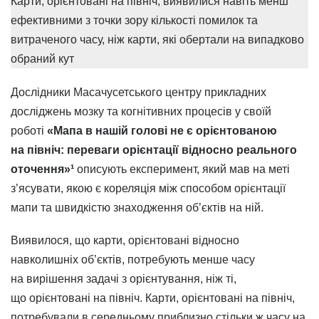
Карти, орієнтовані на північ, виявилися навіть менш
ефективними з точки зору кількості помилок та
витраченого часу, ніж карти, які обертали на випадково
обраний кут
Дослідники Масачусетського центру прикладних
досліджень мозку та когнітивних процесів у своїй
роботі
«Мапа в нашій голові не є орієнтованою
на північ: переваги орієнтації відносно реального
оточення»¹
описують експеримент, який мав на меті
з’ясувати, якою є кореляція між способом орієнтації
мапи та швидкістю знаходження об’єктів на ній.
Виявилося, що карти, орієнтовані відносно
навколишніх об’єктів, потребують менше часу
на вирішення задачі з орієнтування, ніж ті,
що орієнтовані на північ. Карти, орієнтовані на північ,
потребували в середньому приблизно стільки ж часу на