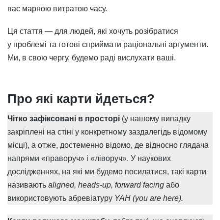
вас марною витратою часу.
Ця стаття — для людей, які хочуть розібратися
у проблемі та готові сприймати раціональні аргументи.
Ми, в свою чергу, будемо раді вислухати ваші.
Про які карти йдеться?
Чітко зафіксовані в просторі
(у нашому випадку
закріплені на стіні у конкретному заздалегідь відомому
місці), а отже, достеменно відомо, де відносно глядача
напрями «праворуч» і «ліворуч». У наукових
дослідженнях, на які ми будемо посилатися, такі карти
називають
aligned, heads-up, forward facing
або
використовують абревіатуру
YAH (you are here).