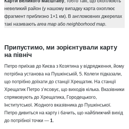
Карти великого масштабу
, тобто такі, що охоплюють
невеликий район (у нашому випадку карта охоплює
фрагмент приблизно 1×1 км). В англомовних джерелах
такі називають
area map
або
neighborhood map
.
Припустимо, ми зорієнтували карту
на північ
Петро приїхав до Києва з Козятина у відрядження, йому
потрібна установа на Пушкінській, 5. Колеги підказали,
що потрібно доїхати до станції Хрещатик. На станції
Хрещатик Петро з’ясовує, що виходів кілька. Вказівники
спрямовують до Хрещатика, Городецького,
Інститутської. Жодного вказівника до Пушкінської.
Петро дивиться на карту і бачить, що найближчий вихід
до потрібної точки —
1
.