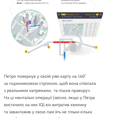
Петро повернув у своїй уяві карту на 160˚
за годинниковою стрілкою, щоб вона співпала
з реальними напрямами, та пішов праворуч.
На ці ментальні операції (звісно, якщо у Петра
вистачило на них IQ) він витратив хвилину
та завантажив у свою пам’ять не тільки кілька