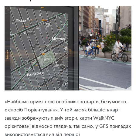
«Найбільш примітною особливістю карти, безумовно,
є спосіб її орієнтування. У той час як більшість карт
завжди зображують північ згори, карти WalkNYC
орієнтовані відносно глядача, так само, у GPS приладах
використовується вид від першої