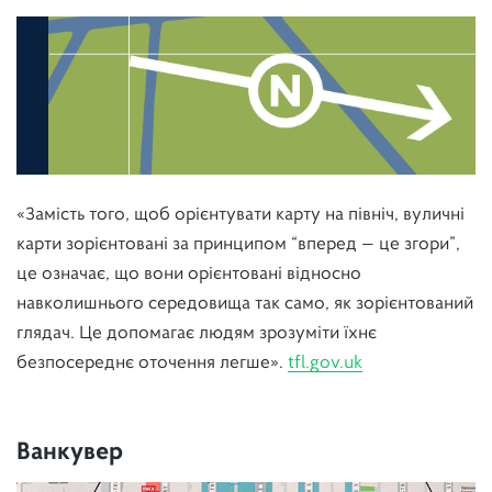
«Замість того, щоб орієнтувати карту на північ, вуличні
карти зорієнтовані за принципом “вперед — це згори”,
це означає, що вони орієнтовані відносно
навколишнього середовища так само, як зорієнтований
глядач. Це допомагає людям зрозуміти їхнє
безпосереднє оточення легше».
tfl.gov.uk
Ванкувер