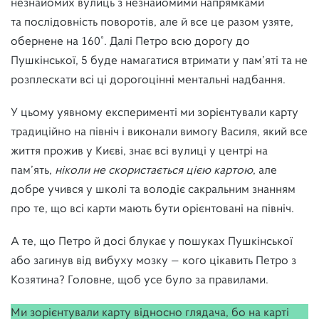
незнайомих вулиць з незнайомими напрямками
та послідовність поворотів, але й все це разом узяте,
обернене на 160˚. Далі Петро всю дорогу до
Пушкінської, 5 буде намагатися втримати у пам’яті та не
розплескати всі ці дорогоцінні ментальні надбання.
У цьому уявному експерименті ми зорієнтували карту
традиційно на північ і виконали вимогу Василя, який все
життя прожив у Києві, знає всі вулиці у центрі на
пам’ять,
ніколи не скористається цією картою
, але
добре учився у школі та володіє сакральним знанням
про те, що всі карти мають бути орієнтовані на північ.
А те, що Петро й досі блукає у пошуках Пушкінської
або загинув від вибуху мозку — кого цікавить Петро з
Козятина? Головне, щоб усе було за правилами.
Ми зорієнтували карту відносно глядача, бо на карті