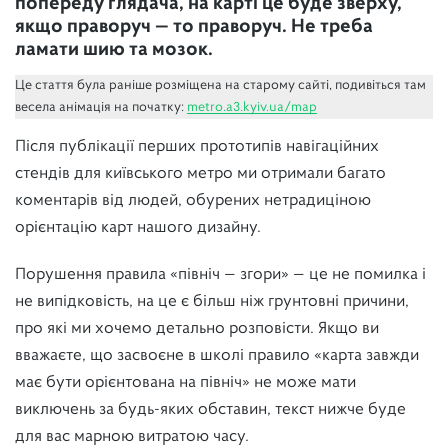
попереду глядача, на карті це буде зверху,
якщо праворуч — то праворуч. Не треба
ламати шию та мозок.
Це стаття була раніше розміщена на старому сайті, подивіться там
весела анімація на початку:
metro.a3.kyiv.ua/map
Після публікації перших прототипів навігаційних
стендів для київського метро ми отримали багато
коментарів від людей, обурених нетрадиціною
орієнтацію карт нашого дизайну.
Порушення правила «північ — згори» — це не помилка і
не випідковість, на це є більш ніж грунтовні причини,
про які ми хочемо детально розповісти. Якщо ви
вважаєте, що засвоєне в школі правило «карта завжди
має бути орієнтована на північ» не може мати
виключень за будь-яких обставин, текст нижче буде
для вас марною витратою часу.