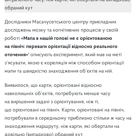
витраченого часу, ніж карти, які обертали на випадково
обраний кут
Дослідники Масачусетського центру прикладних
досліджень мозку та когнітивних процесів у своїй
роботі
«Мапа в нашій голові не є орієнтованою
на північ: переваги орієнтації відносно реального
оточення»¹
описують експеримент, який мав на меті
з’ясувати, якою є кореляція між способом орієнтації
мапи та швидкістю знаходження об’єктів на ній.
Виявилося, що карти, орієнтовані відносно
навколишніх об’єктів, потребують менше часу
на вирішення задачі з орієнтування, ніж ті,
що орієнтовані на північ. Карти, орієнтовані на північ,
потребували в середньому приблизно стільки ж часу на
знаходження маршруту, ніж карти, які обертали на
довільно (випадково) обраний кут.