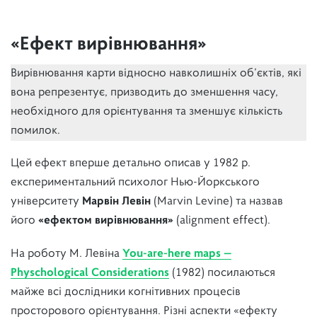
«Ефект вирівнювання»
Вирівнювання карти відносно навколишніх об’єктів, які
вона репрезентує, призводить до зменшення часу,
необхідного для орієнтування та зменшує кількість
помилок.
Цей ефект вперше детально описав у 1982 р.
експериментальний психолог Нью-Йоркського
університету
Марвін Левін
(Marvin Levine) та назвав
його
«ефектом вирівнювання»
(alignment effect).
На роботу М. Левіна
You-are-here maps —
Physchological Considerations
(1982) посилаються
майже всі дослідники когнітивних процесів
просторового орієнтування. Різні аспекти «ефекту