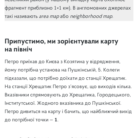
невеликий район (у нашому випадку карта охоплює
фрагмент приблизно 1×1 км). В англомовних джерелах
такі називають
area map
або
neighborhood map
.
Припустимо, ми зорієнтували карту
на північ
Петро приїхав до Києва з Козятина у відрядження,
йому потрібна установа на Пушкінській, 5. Колеги
підказали, що потрібно доїхати до станції Хрещатик.
На станції Хрещатик Петро з’ясовує, що виходів кілька.
Вказівники спрямовують до Хрещатика, Городецького,
Інститутської. Жодного вказівника до Пушкінської.
Петро дивиться на карту і бачить, що найближчий вихід
до потрібної точки —
1
.