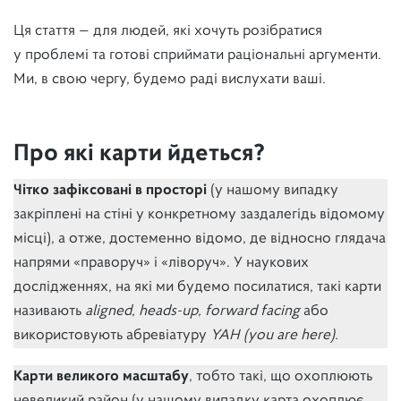
Ця стаття — для людей, які хочуть розібратися
у проблемі та готові сприймати раціональні аргументи.
Ми, в свою чергу, будемо раді вислухати ваші.
Про які карти йдеться?
Чітко зафіксовані в просторі
(у нашому випадку
закріплені на стіні у конкретному заздалегідь відомому
місці), а отже, достеменно відомо, де відносно глядача
напрями «праворуч» і «ліворуч». У наукових
дослідженнях, на які ми будемо посилатися, такі карти
називають
aligned, heads-up, forward facing
або
використовують абревіатуру
YAH (you are here).
Карти великого масштабу
, тобто такі, що охоплюють