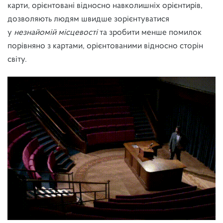
карти, орієнтовані відносно навколишніх орієнтирів,
дозволяють людям швидше зорієнтуватися
у
незнайомій місцевості
та зробити менше помилок
порівняно з картами, орієнтованими відносно сторін
світу.