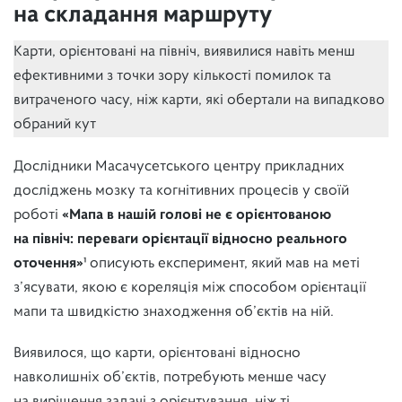
на складання маршруту
Карти, орієнтовані на північ, виявилися навіть менш
ефективними з точки зору кількості помилок та
витраченого часу, ніж карти, які обертали на випадково
обраний кут
Дослідники Масачусетського центру прикладних
досліджень мозку та когнітивних процесів у своїй
роботі
«Мапа в нашій голові не є орієнтованою
на північ: переваги орієнтації відносно реального
оточення»¹
описують експеримент, який мав на меті
з’ясувати, якою є кореляція між способом орієнтації
мапи та швидкістю знаходження об’єктів на ній.
Виявилося, що карти, орієнтовані відносно
навколишніх об’єктів, потребують менше часу
на вирішення задачі з орієнтування, ніж ті,