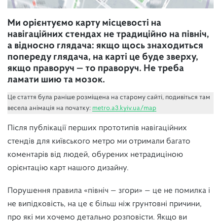
Ми орієнтуємо карту місцевості на
навігаційних стендах не традиційно на північ,
а відносно глядача: якщо щось знаходиться
попереду глядача, на карті це буде зверху,
якщо праворуч — то праворуч. Не треба
ламати шию та мозок.
Це стаття була раніше розміщена на старому сайті, подивіться там
весела анімація на початку:
metro.a3.kyiv.ua/map
Після публікації перших прототипів навігаційних
стендів для київського метро ми отримали багато
коментарів від людей, обурених нетрадиціною
орієнтацію карт нашого дизайну.
Порушення правила «північ — згори» — це не помилка і
не випідковість, на це є більш ніж грунтовні причини,
про які ми хочемо детально розповісти. Якщо ви