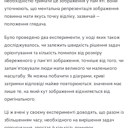
необхідністю тримати це зображення у пам’яті. Вони
уточнюють, що ментальна репрезентація зображення
повинна мати якусь точку відліку, зазвичай —
положення глядача.
Було проведено два експерименти, у ході яких також
досліджувалось, чи залежить швидкість рішення задач
орієнтування та кількість помилок від розміру
збереженого у пам’яті зображення, точніше від того, чи
запам’ятовували люди мапи великого чи маленького
масштабу. Як можна побачити з діаграми, криві
затримки відповіді майже повторюються: значення має
лише те, на який кут зображення відхиляється від
оригінального.
Ці ж вчені у своєму експерименті доводять, що разом із
збільшенням часу, необхідного на вирішення задач
орієнтування, зростає й кількість помилок.