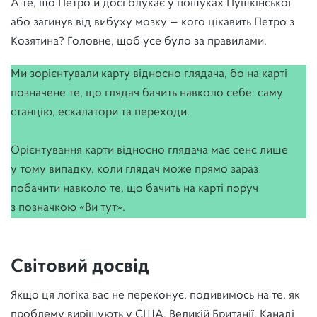
А те, що Петро й досі блукає у пошуках Пушкінської
або загинув від вибуху мозку — кого цікавить Петро з
Козятина? Головне, щоб усе було за правилами.
Ми зорієнтували карту відносно глядача, бо на карті
позначене те, що глядач бачить навколо себе: саму
станцію, ескалатори та переходи.
Орієнтування карти відносно глядача має сенс лише
у тому випадку, коли глядач може прямо зараз
побачити навколо те, що бачить на карті поруч
з позначкою «Ви тут».
Світовий досвід
Якщо ця логіка вас не переконує, подивимось на те, як
проблему вирішують у США, Великій Британії, Канаді