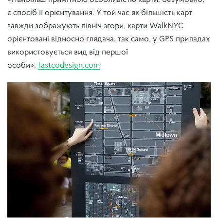
є спосіб її орієнтування. У той час як більшість карт
завжди зображують північ згори, карти WalkNYC
орієнтовані відносно глядача, так само, у GPS приладах
використовується вид від першої
особи».
fastcodesign.com