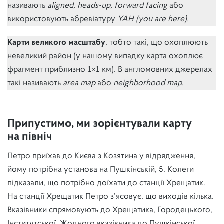
називають
aligned, heads-up, forward facing
або
використовують абревіатуру
YAH (you are here).
Карти великого масштабу
, тобто такі, що охоплюють
невеликий район (у нашому випадку карта охоплює
фрагмент приблизно 1×1 км). В англомовних джерелах
такі називають
area map
або
neighborhood map
.
Припустимо, ми зорієнтували карту
на північ
Петро приїхав до Києва з Козятина у відрядження,
йому потрібна установа на Пушкінській, 5. Колеги
підказали, що потрібно доїхати до станції Хрещатик.
На станції Хрещатик Петро з’ясовує, що виходів кілька.
Вказівники спрямовують до Хрещатика, Городецького,