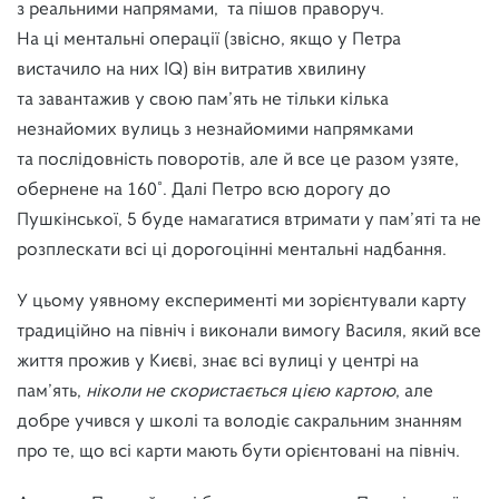
з реальними напрямами, та пішов праворуч.
На ці ментальні операції (звісно, якщо у Петра
вистачило на них IQ) він витратив хвилину
та завантажив у свою пам’ять не тільки кілька
незнайомих вулиць з незнайомими напрямками
та послідовність поворотів, але й все це разом узяте,
обернене на 160˚. Далі Петро всю дорогу до
Пушкінської, 5 буде намагатися втримати у пам’яті та не
розплескати всі ці дорогоцінні ментальні надбання.
У цьому уявному експерименті ми зорієнтували карту
традиційно на північ і виконали вимогу Василя, який все
життя прожив у Києві, знає всі вулиці у центрі на
пам’ять,
ніколи не скористається цією картою
, але
добре учився у школі та володіє сакральним знанням
про те, що всі карти мають бути орієнтовані на північ.