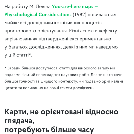
На роботу М. Левіна
You-are-here maps —
Physchological Considerations
(1982) посилаються
майже всі дослідники когнітивних процесів
просторового орієнтування. Різні аспекти «ефекту
вирівнювання» підтверджені експериментально
у багатьох дослідженнях, деякі з них ми наведемо
у цій статті*.
* Заради більшої доступності статті для широкого загалу ми
подаємо вільний переклад тез наукових робіт. Для тих, хто хоче
більшої точності та ширшого контексту, ми подаємо оригінальні
цитати та посилання на повні тексти досліджень.
Карти, не орієнтовані відносно
глядача,
потребують більше часу