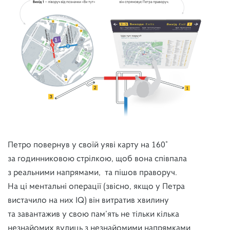
Петро повернув у своїй уяві карту на 160˚
за годинниковою стрілкою, щоб вона співпала
з реальними напрямами, та пішов праворуч.
На ці ментальні операції (звісно, якщо у Петра
вистачило на них IQ) він витратив хвилину
та завантажив у свою пам’ять не тільки кілька
незнайомих вулиць з незнайомими напрямками