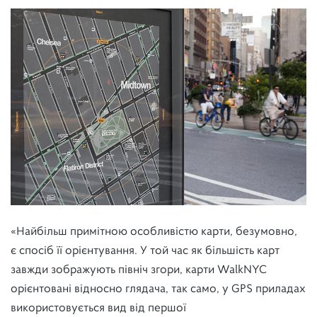
«Найбільш примітною особливістю карти, безумовно,
є спосіб її орієнтування. У той час як більшість карт
завжди зображують північ згори, карти WalkNYC
орієнтовані відносно глядача, так само, у GPS приладах
використовується вид від першої