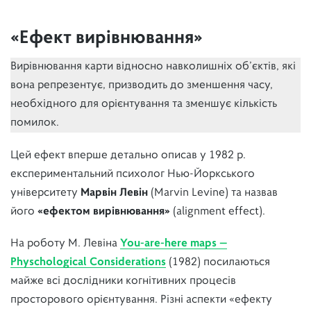
«Ефект вирівнювання»
Вирівнювання карти відносно навколишніх об’єктів, які
вона репрезентує, призводить до зменшення часу,
необхідного для орієнтування та зменшує кількість
помилок.
Цей ефект вперше детально описав у 1982 р.
експериментальний психолог Нью-Йоркського
університету
Марвін Левін
(Marvin Levine) та назвав
його
«ефектом вирівнювання»
(alignment effect).
На роботу М. Левіна
You-are-here maps —
Physchological Considerations
(1982) посилаються
майже всі дослідники когнітивних процесів
просторового орієнтування. Різні аспекти «ефекту