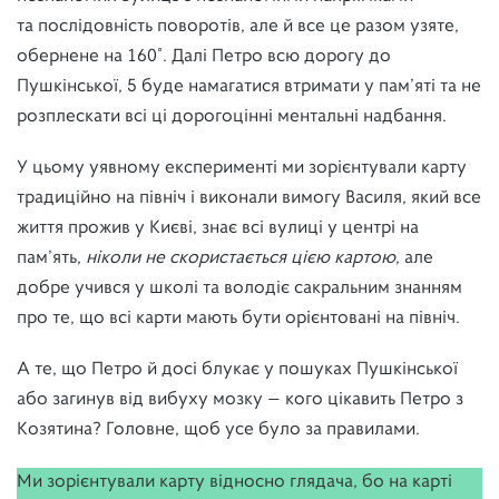
та послідовність поворотів, але й все це разом узяте,
обернене на 160˚. Далі Петро всю дорогу до
Пушкінської, 5 буде намагатися втримати у пам’яті та не
розплескати всі ці дорогоцінні ментальні надбання.
У цьому уявному експерименті ми зорієнтували карту
традиційно на північ і виконали вимогу Василя, який все
життя прожив у Києві, знає всі вулиці у центрі на
пам’ять,
ніколи не скористається цією картою
, але
добре учився у школі та володіє сакральним знанням
про те, що всі карти мають бути орієнтовані на північ.
А те, що Петро й досі блукає у пошуках Пушкінської
або загинув від вибуху мозку — кого цікавить Петро з
Козятина? Головне, щоб усе було за правилами.
Ми зорієнтували карту відносно глядача, бо на карті