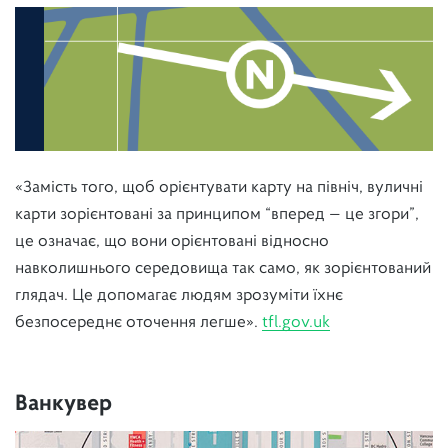
«Замість того, щоб орієнтувати карту на північ, вуличні
карти зорієнтовані за принципом “вперед — це згори”,
це означає, що вони орієнтовані відносно
навколишнього середовища так само, як зорієнтований
глядач. Це допомагає людям зрозуміти їхнє
безпосереднє оточення легше».
tfl.gov.uk
Ванкувер