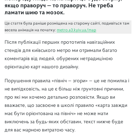
якщо праворуч — то праворуч. Не треба
ламати шию та мозок.
Це стаття була раніше розміщена на старому сайті, подивіться там
весела анімація на початку:
metro.a3.kyiv.ua/map
Після публікації перших прототипів навігаційних
стендів для київського метро ми отримали багато
коментарів від людей, обурених нетрадиціною
орієнтацію карт нашого дизайну.
Порушення правила «північ — згори» — це не помилка і
не випідковість, на це є більш ніж грунтовні причини,
про які ми хочемо детально розповісти. Якщо ви
вважаєте, що засвоєне в школі правило «карта завжди
має бути орієнтована на північ» не може мати
виключень за будь-яких обставин, текст нижче буде
для вас марною витратою часу.