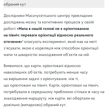
обраний кут
Дослідники Масачусетського центру прикладних
досліджень мозку та когнітивних процесів у своїй
роботі
«Мапа в нашій голові не є орієнтованою
на північ: переваги орієнтації відносно реального
оточення»¹
описують експеримент, який мав на меті
з’ясувати, якою є кореляція між способом орієнтації
мапи та швидкістю знаходження об’єктів на ній.
Виявилося, що карти, орієнтовані відносно
навколишніх об’єктів, потребують менше часу
на вирішення задачі з орієнтування, ніж ті,
що орієнтовані на північ. Карти, орієнтовані на північ,
потребували в середньому приблизно стільки ж часу на
знаходження маршруту, ніж карти, які обертали на
довільно (випадково) обраний кут.