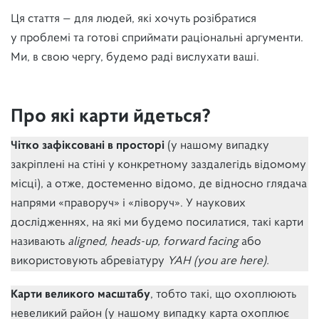
Ця стаття — для людей, які хочуть розібратися
у проблемі та готові сприймати раціональні аргументи.
Ми, в свою чергу, будемо раді вислухати ваші.
Про які карти йдеться?
Чітко зафіксовані в просторі
(у нашому випадку
закріплені на стіні у конкретному заздалегідь відомому
місці), а отже, достеменно відомо, де відносно глядача
напрями «праворуч» і «ліворуч». У наукових
дослідженнях, на які ми будемо посилатися, такі карти
називають
aligned, heads-up, forward facing
або
використовують абревіатуру
YAH (you are here).
Карти великого масштабу
, тобто такі, що охоплюють
невеликий район (у нашому випадку карта охоплює