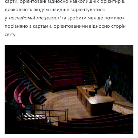
карти, орієнтовані відносно навколишніх орієнтирів,
дозволяють людям швидше зорієнтуватися
у
незнайомій місцевості
та зробити менше помилок
порівняно з картами, орієнтованими відносно сторін
світу.