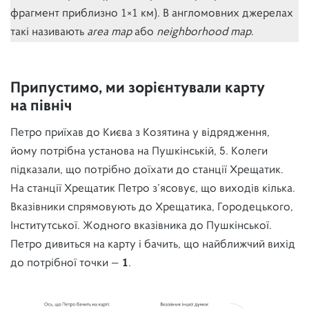
фрагмент приблизно 1×1 км). В англомовних джерелах
такі називають
area map
або
neighborhood map
.
Припустимо, ми зорієнтували карту
на північ
Петро приїхав до Києва з Козятина у відрядження,
йому потрібна установа на Пушкінській, 5. Колеги
підказали, що потрібно доїхати до станції Хрещатик.
На станції Хрещатик Петро з’ясовує, що виходів кілька.
Вказівники спрямовують до Хрещатика, Городецького,
Інститутської. Жодного вказівника до Пушкінської.
Петро дивиться на карту і бачить, що найближчий вихід
до потрібної точки —
1
.